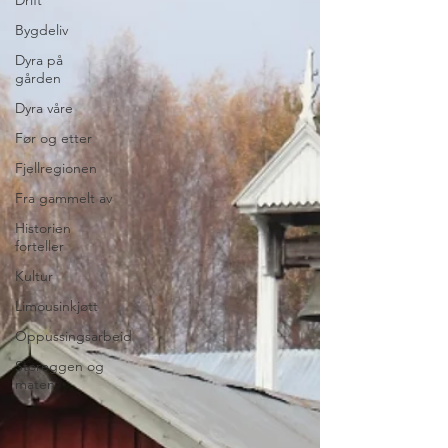
Bygdeliv
Dyra på
gården
Dyra våre
Før og etter
Fjellregionen
Fra gammelt av
Historien
forteller
Kultur
Limousinkjøtt
Oppussingsarbeid
Storeggen og
maten