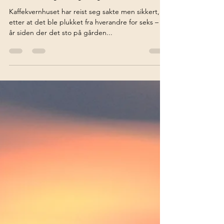
storeggen
7. mai 2020
Det går seg til med
kaffekvernhuset, kanskje blir
det ferdig en gang…
Kaffekvernhuset har reist seg sakte men sikkert,
etter at det ble plukket fra hverandre for seks – sju
år siden der det sto på gården...