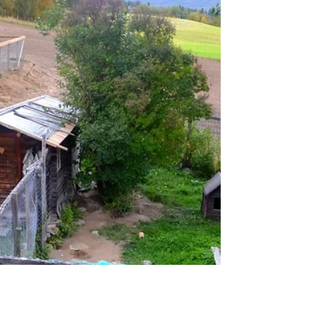
Det heter at vinduene speiler husets sjel, eller at
de er husets øyne. Begge deler kan sikkert være
riktig. I hvert fall gjør det veldig...