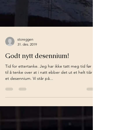
storeggen
31. des. 2019
Godt nytt desennium!
Tid for ettertanke. Jeg har ikke tatt meg tid før nå
til å tenke over at i natt ebber det ut et helt tiår –