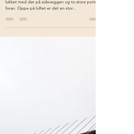
storeggen
28. jan. 2018
Små- og store “plukk”
Siste nytt fra Storeggen er at garasjen er blitt
lukket med dør på sideveggen og to store porter
foran. Oppe på loftet er det en stor...