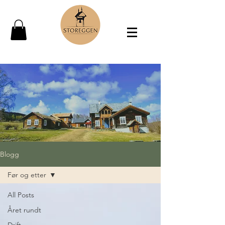
Blogg
Før og etter
All Posts
Året rundt
Drift