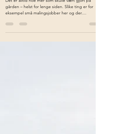
Lite ansiktsløft
Det er alltid noe mer som skulle vært gjort på
gården – helst for lenge siden. Slike ting er for
eksempel små malingsjobber her og der....