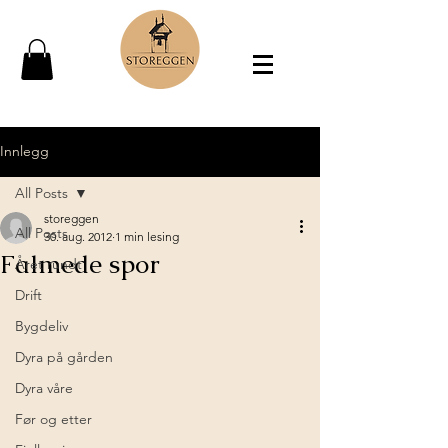
Innlegg
All Posts
storeggen
All Posts
30. aug. 2012
1 min lesing
Falmede spor
Året rundt
Drift
Bygdeliv
Dyra på gården
Dyra våre
Før og etter