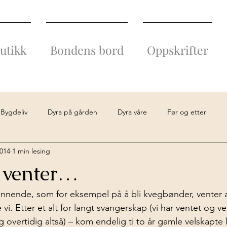
utikk
Bondens bord
Oppskrifter
Bygdeliv
Dyra på gården
Dyra våre
Før og etter
2014
1 min lesing
ller
Kultur
Limousinkjøtt
Oppussingsarbeid
Stor
 venter…
nende, som for eksempel på å bli kvegbønder, venter al
 vi. Etter et alt for langt svangerskap (vi har ventet og ve
 overtidig altså) – kom endelig ti to år gamle velskapte 