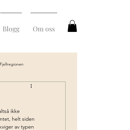
Blogg
Om oss
Fjellregionen
eggen og maten
tså ikke 
ntet, helt siden 
kviger av typen 