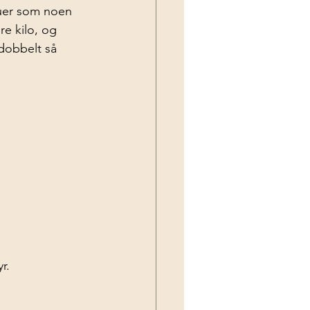
 kuer som noen 
e kilo, og 
 dobbelt så 
r.