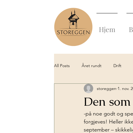
Hjem
B
All Posts
Året rundt
Drift
storeggen
1. nov. 
Fra gammelt av
Historien forte
Den som
-på noe godt og spen
forgjeves! Heller ikke
september – skikkelig