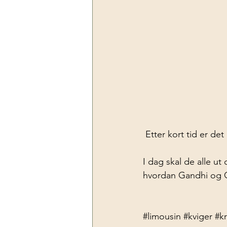
Etter kort tid er det 
I dag skal de alle u
hvordan Gandhi og Gu
#limousin
#kviger
#kr