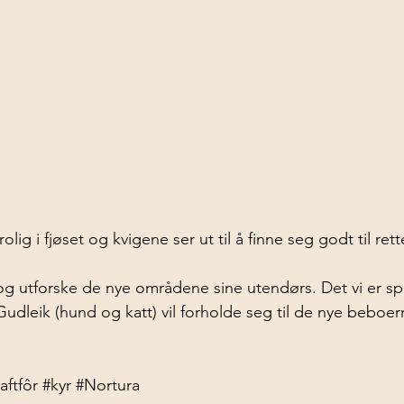
rolig i fjøset og kvigene ser ut til å finne seg godt til rett
t og utforske de nye områdene sine utendørs. Det vi er sp
dleik (hund og katt) vil forholde seg til de nye beboe
aftfôr
#kyr
#Nortura