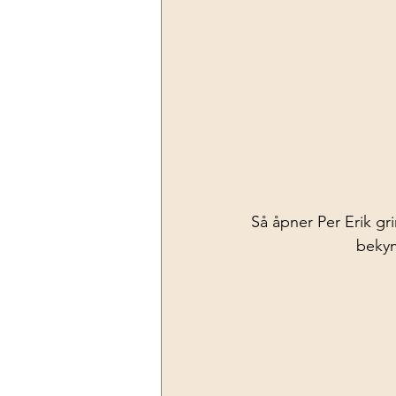
Så åpner Per Erik grin
bekym