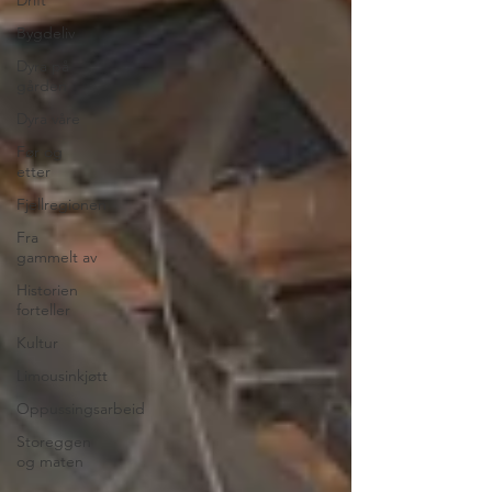
Bygdeliv
Dyra på
gården
Dyra våre
Før og
etter
Fjellregionen
Fra
gammelt av
Historien
forteller
Kultur
Limousinkjøtt
Oppussingsarbeid
Storeggen
og maten