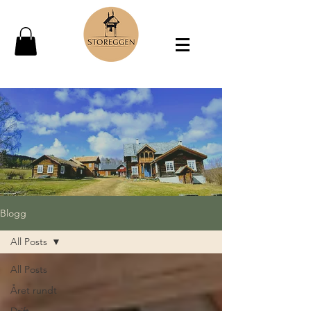
Blogg
All Posts
All Posts
Året rundt
Drift