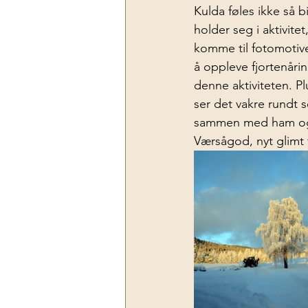
Kulda føles ikke så 
holder seg i aktivite
komme til fotomotive
å oppleve fjortenårin
denne aktiviteten. Pl
ser det vakre rundt 
sammen med ham og s
Værsågod, nyt glimt f