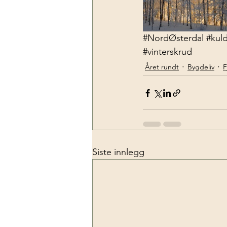
#NordØsterdal
#kul
#vinterskrud
Året rundt
Bygdeliv
F
Siste innlegg