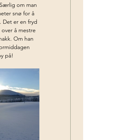
. Særlig om man 
eter snø for å 
 Det er en fryd 
e over å mestre 
t hakk. Om han 
 formiddagen 
by på!