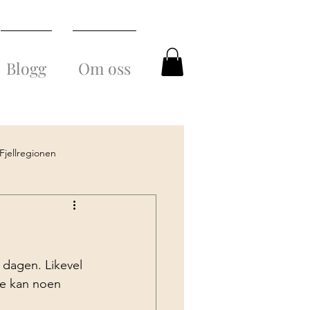
Blogg
Om oss
Fjellregionen
eggen og maten
 dagen. Likevel 
je kan noen 