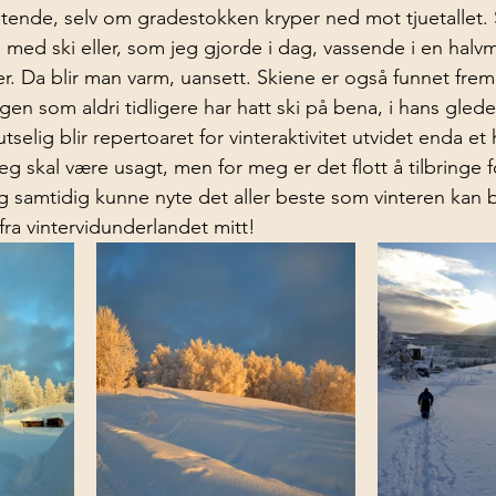
bitende, selv om gradestokken kryper ned mot tjuetallet
t, med ski eller, som jeg gjorde i dag, vassende i en halvm
r. Da blir man varm, uansett. Skiene er også funnet frem.
gen som aldri tidligere har hatt ski på bena, i hans gled
utselig blir repertoaret for vinteraktivitet utvidet enda e
seg skal være usagt, men for meg er det flott å tilbringe
amtidig kunne nyte det aller beste som vinteren kan 
ra vintervidunderlandet mitt!  