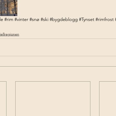
de
#rim
#vinter
#snø
#ski
#bygdeblogg
#Tynset
#rimfrost
jellregionen