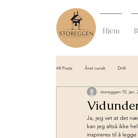
Hjem
B
All Posts
Året rundt
Drift
storeggen
15. jan.
Fra gammelt av
Historien forte
Vidunderl
Ja, jeg vet at det n
kan jeg altså ikke he
inspireres til å legge