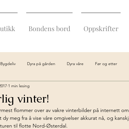
utikk
Bondens bord
Oppskrifter
Bygdeliv
Dyra på gården
Dyra våre
Før og etter
 2017
1 min lesing
ller
Kultur
Limousinkjøtt
Oppussingsarbeid
Stor
ig vinter!
ærmest flommer over av vakre vinterbilder på internett om
lt dy meg fra å vise våre omgivelser akkurat nå, og kansk
 turen til flotte Nord-Østerdal.