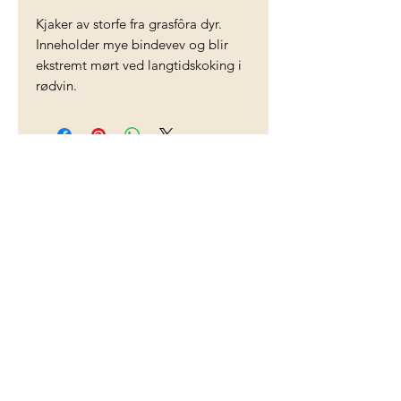
Kjaker av storfe fra grasfôra dyr.
Inneholder mye bindevev og blir
ekstremt mørt ved langtidskoking i
rødvin.
Storeggen farm
Kontakt oss
©2023 by Storeggen farm
Vi er medlem av
Næringsorganisasjonen HANEN
– for bygdeturisme og
gårdsmat.