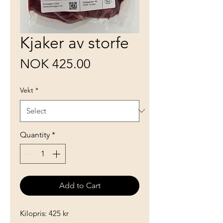
Kjaker av storfe
Price
NOK 425.00
Vekt
*
Quantity
*
Add to Cart
Kilopris: 425 kr