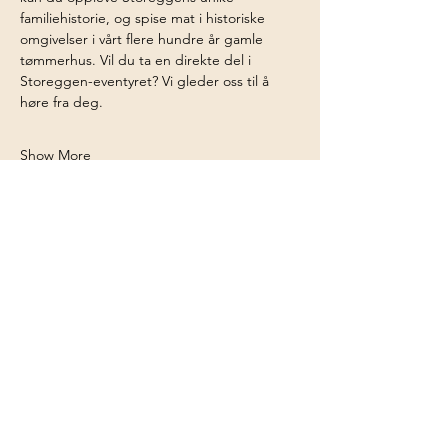
familiehistorie, og spise mat i historiske 
omgivelser i vårt flere hundre år gamle 
tømmerhus. Vil du ta en direkte del i 
Storeggen-eventyret? Vi gleder oss til å 
høre fra deg.
Show More
Share this event
Storeggen farm
Kontakt oss