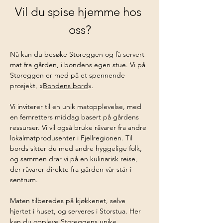
Vil du spise hjemme hos 
oss?
Nå kan du besøke Storeggen og få servert 
mat fra gården, i bondens egen stue. Vi på 
Storeggen er med på et spennende 
prosjekt, «
Bondens bord
».
Vi inviterer til en unik matopplevelse, med 
en femretters middag basert på gårdens 
ressurser. Vi vil også bruke råvarer fra andre 
lokalmatprodusenter i Fjellregionen. Til 
bords sitter du med andre hyggelige folk, 
og sammen drar vi på en kulinarisk reise, 
der råvarer direkte fra gården vår står i 
sentrum.
Maten tilberedes på kjøkkenet, selve 
hjertet i huset, og serveres i Storstua. Her 
kan du oppleve Storeggens unike 