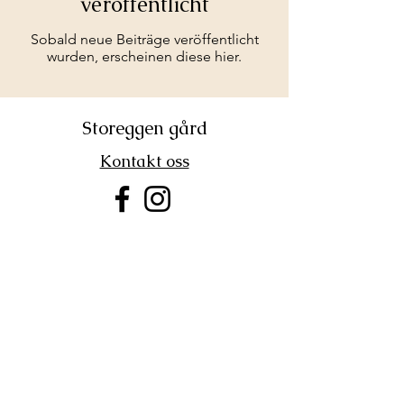
veröffentlicht
Sobald neue Beiträge veröffentlicht
wurden, erscheinen diese hier.
Storeggen gård
Kontakt oss
©2025 Storeggen gård
Vi er medlem av
Næringsorganisasjonen HANEN
– for bygdeturisme og
gårdsmat.