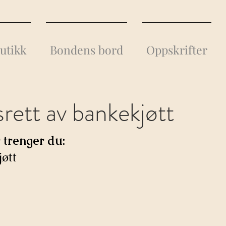
utikk
Bondens bord
Oppskrifter
srett av bankekjøtt
r trenger du:
øtt