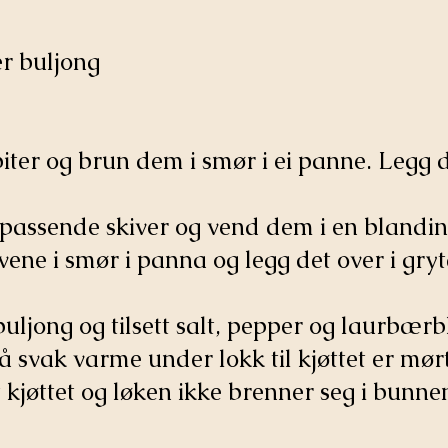
er buljong
biter og brun dem i smør i ei panne. Legg d
i passende skiver og vend dem i en blandin
vene i smør i panna og legg det over i gry
buljong og tilsett salt, pepper og laurbær
 svak varme under lokk til kjøttet er mørt
t kjøttet og løken ikke brenner seg i bunn