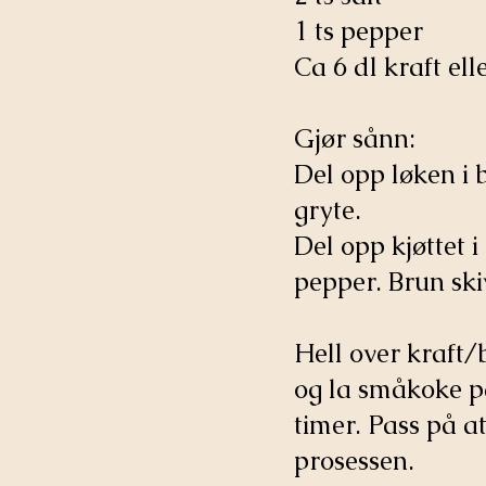
1 ts pepper
Ca 6 dl kraft ell
Gjør sånn:
Del opp løken i 
gryte.
Del opp kjøttet 
pepper. Brun ski
Hell over kraft/
og la småkoke på
timer. Pass på a
prosessen.