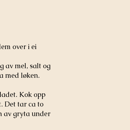
em over i ei
g av mel, salt og
ta med løken.
bladet. Kok opp
. Det tar ca to
en av gryta under