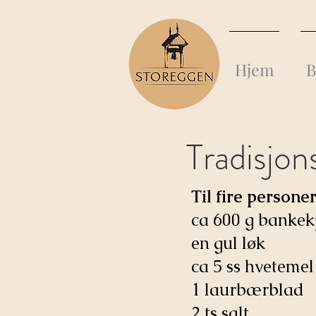
Hjem
B
Tradisjon
Til fire persone
ca 600 g bankekj
en gul løk
ca 5 ss hvetemel
1 laurbærblad
2 ts salt