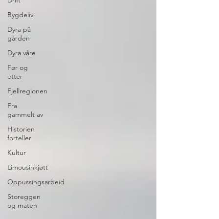
Bygdeliv
Dyra på
gården
Dyra våre
Før og
etter
Fjellregionen
Fra
gammelt av
Historien
forteller
Kultur
Limousinkjøtt
Oppussingsarbeid
Storeggen
og maten