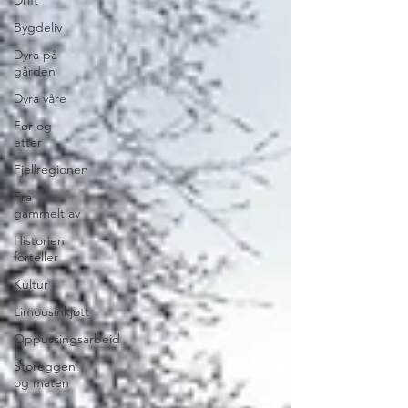
Bygdeliv
Dyra på
gården
Dyra våre
Før og
etter
Fjellregionen
Fra
gammelt av
Historien
forteller
Kultur
Limousinkjøtt
Oppussingsarbeid
Storeggen
og maten