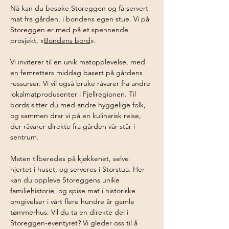
Nå kan du besøke Storeggen og få servert 
mat fra gården, i bondens egen stue. Vi på 
Storeggen er med på et spennende 
prosjekt, «
Bondens bord
».
Vi inviterer til en unik matopplevelse, med 
en femretters middag basert på gårdens 
ressurser. Vi vil også bruke råvarer fra andre 
lokalmatprodusenter i Fjellregionen. Til 
bords sitter du med andre hyggelige folk, 
og sammen drar vi på en kulinarisk reise, 
der råvarer direkte fra gården vår står i 
sentrum.
Maten tilberedes på kjøkkenet, selve 
hjertet i huset, og serveres i Storstua. Her 
kan du oppleve Storeggens unike 
familiehistorie, og spise mat i historiske 
omgivelser i vårt flere hundre år gamle 
tømmerhus. Vil du ta en direkte del i 
Storeggen-eventyret? Vi gleder oss til å 