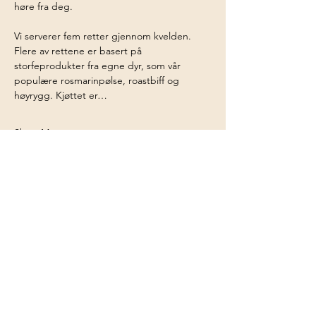
høre fra deg.
Vi serverer fem retter gjennom kvelden. 
Flere av rettene er basert på 
storfeprodukter fra egne dyr, som vår 
populære rosmarinpølse, roastbiff og 
høyrygg. Kjøttet er…
Show More
Share this event
Storeggen farm