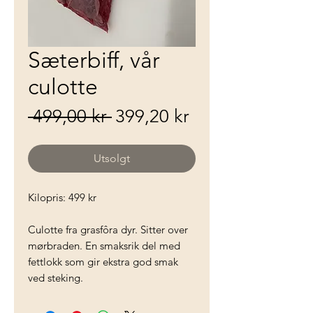
Sæterbiff, vår
culotte
Vanlig pris
Salgspris
 499,00 kr 
399,20 kr
Utsolgt
Kilopris: 499 kr
Culotte fra grasfôra dyr. Sitter over
mørbraden. En smaksrik del med
fettlokk som gir ekstra god smak
ved steking.