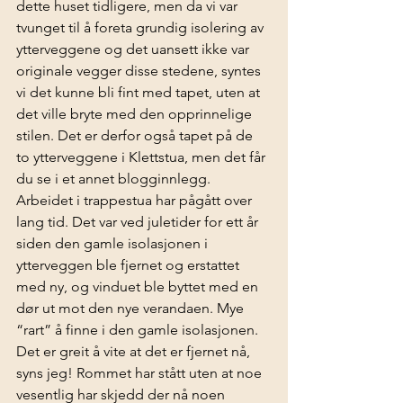
dette huset tidligere, men da vi var 
tvunget til å foreta grundig isolering av 
ytterveggene og det uansett ikke var 
originale vegger disse stedene, syntes 
vi det kunne bli fint med tapet, uten at 
det ville bryte med den opprinnelige 
stilen. Det er derfor også tapet på de 
to ytterveggene i Klettstua, men det får 
du se i et annet blogginnlegg.
Arbeidet i trappestua har pågått over 
lang tid. Det var ved juletider for ett år 
siden den gamle isolasjonen i 
ytterveggen ble fjernet og erstattet 
med ny, og vinduet ble byttet med en 
dør ut mot den 
nye verandaen
. Mye 
“rart” å finne i den gamle isolasjonen. 
Det er greit å vite at det er fjernet nå, 
syns jeg! Rommet har stått uten at noe 
vesentlig har skjedd der nå noen 