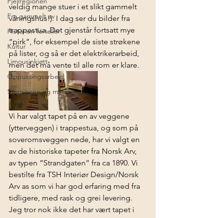
Fjellregionen
veldig mange stuer i et slikt gammelt 
Fra gammelt av
våningshus!). I dag ser du bilder fra 
trappestua. Det gjenstår fortsatt mye 
Historien forteller
“pirk”, for eksempel de siste strøkene 
Kultur
på lister, og så er det elektrikerarbeid, 
Limousinkjøtt
men det må vente til alle rom er klare.  
Oppussingsarbeid
Storeggen og maten
Vi har valgt tapet på en av veggene 
(ytterveggen) i trappestua, og som på 
soveromsveggen nede
, har vi valgt en 
av de historiske tapeter fra 
Norsk Arv
, 
av typen “Strandgaten” fra ca 1890. Vi 
bestilte fra 
TSH Interiør Design/Norsk 
Arv as
 som vi har god erfaring med fra 
tidligere, med rask og grei levering. 
Jeg tror nok ikke det har vært tapet i 