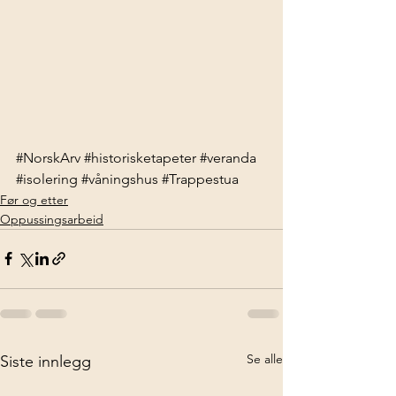
#NorskArv
#historisketapeter
#veranda
#isolering
#våningshus
#Trappestua
Før og etter
Oppussingsarbeid
Se alle
Siste innlegg