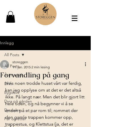
Innlegg
All Posts
storeggen
All Posts
11. jan. 2015
2 min lesing
Forvandling på gang
Året rundt
Hvis noen trodde huset vårt var ferdig, 
Drift
kan jeg opplyse om at det er det altså 
Bygdeliv
ikke. På langt nær. Men det blir gjort litt 
Dyra på gården
hele tiden, og nå begynner vi å se 
Dyra våre
enden på et par rom til; rommet der 
den gamle trappen kommer opp, 
Før og etter
trappestua, og Klettstua (ja, det er 