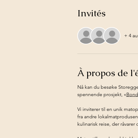
Invités
+ 4 au
À propos de l
Nå kan du besøke Storeggen
spennende prosjekt, «
Bond
Vi inviterer til en unik mat
fra andre lokalmatprodusent
kulinarisk reise, der råvarer 