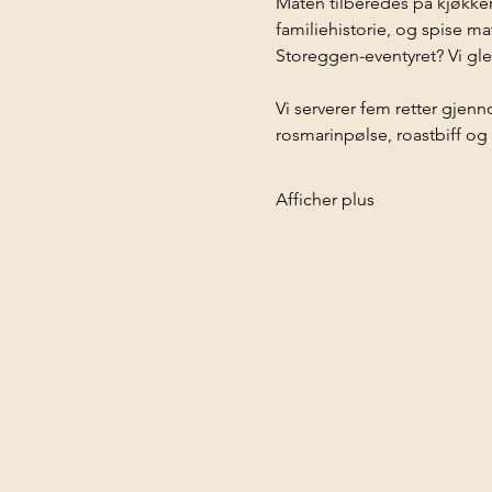
Maten tilberedes på kjøkken
familiehistorie, og spise mat
Storeggen-eventyret? Vi gled
Vi serverer fem retter gjen
rosmarinpølse, roastbiff og
Afficher plus