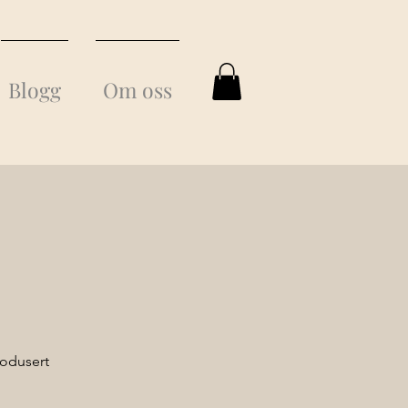
Blogg
Om oss
rodusert