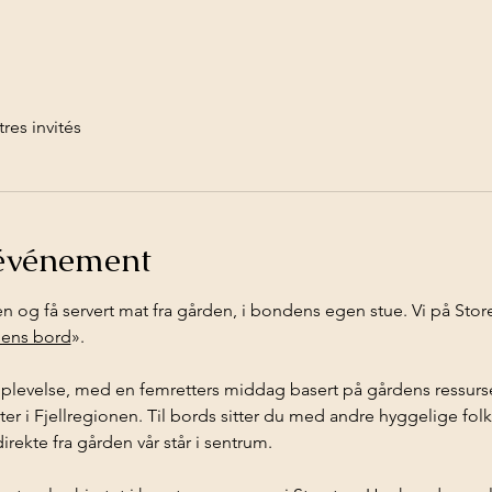
tres invités
'événement
 og få servert mat fra gården, i bondens egen stue. Vi på Sto
ens bord
».
opplevelse, med en femretters middag basert på gårdens ressurser
er i Fjellregionen. Til bords sitter du med andre hyggelige fol
direkte fra gården vår står i sentrum.