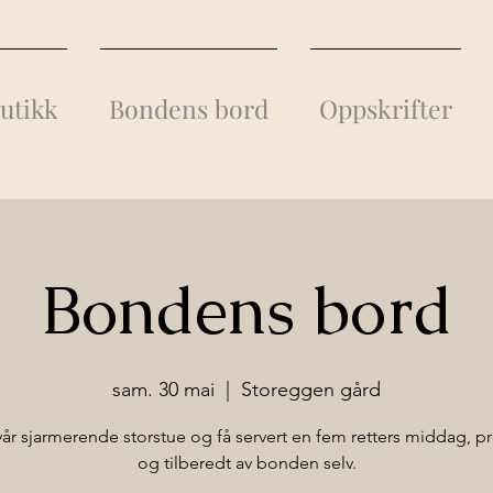
utikk
Bondens bord
Oppskrifter
Bondens bord
sam. 30 mai
  |  
Storeggen gård
år sjarmerende storstue og få servert en fem retters middag, p
og tilberedt av bonden selv.