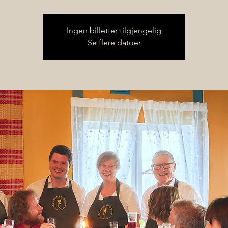
Ingen billetter tilgjengelig
Se flere datoer