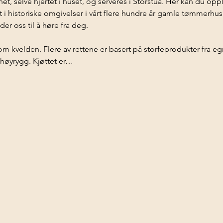
et, selve hjertet i huset, og serveres i Storstua. Her kan du op
 i historiske omgivelser i vårt flere hundre år gamle tømmerhus. 
er oss til å høre fra deg.
nom kvelden. Flere av rettene er basert på storfeprodukter fra e
 høyrygg. Kjøttet er…