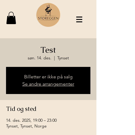
Test
søn. 14. des.
  |  
Tynset
Billetter er ikke på salg
Se andre arrangementer
Tid og sted
14. des. 2025, 19:00 – 23:00
Tynset, Tynset, Norge