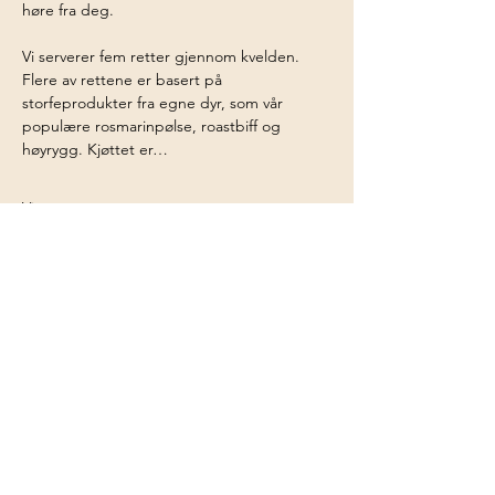
høre fra deg.
Vi serverer fem retter gjennom kvelden. 
Flere av rettene er basert på 
storfeprodukter fra egne dyr, som vår 
populære rosmarinpølse, roastbiff og 
høyrygg. Kjøttet er…
Vis mer
Del dette arrangementet
Storeggen gård