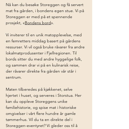
Nå kan du besøke Storeggen og få servert 
mat fra gården, i bondens egen stue. Vi på 
Storeggen er med på et spennende 
prosjekt, «
Bondens bord
».
Vi inviterer til en unik matopplevelse, med 
en femretters middag basert på gårdens 
ressurser. Vi vil også bruke råvarer fra andre 
lokalmatprodusenter i Fjellregionen. Til 
bords sitter du med andre hyggelige folk, 
og sammen drar vi på en kulinarisk reise, 
der råvarer direkte fra gården vår står i 
sentrum.
Maten tilberedes på kjøkkenet, selve 
hjertet i huset, og serveres i Storstua. Her 
kan du oppleve Storeggens unike 
familiehistorie, og spise mat i historiske 
omgivelser i vårt flere hundre år gamle 
tømmerhus. Vil du ta en direkte del i 
Storeggen-eventyret? Vi gleder oss til å 